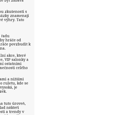
že být zábava
ou zkušenosti s
 sázky znamenají
vé výhry. Tato
u řadu
eby hráče od
hráče povzbudit k
ina.
ní akce, které
e, VIP salonky a
ní ostatními
imečnosti celého
rami a nižšími
o ruletu, kde se
vysoká, je
zek.
na tuto úroveň,
lad někteří
sti a trendy v