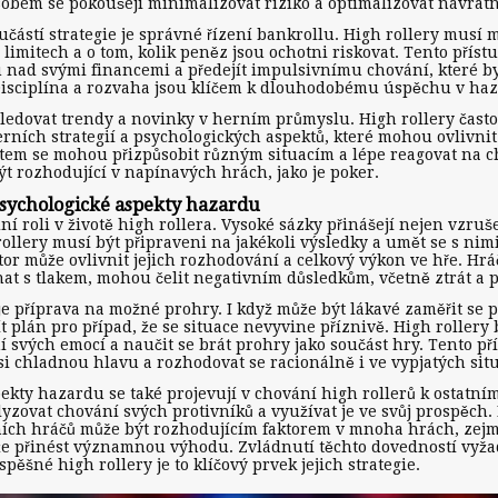
obem se pokoušejí minimalizovat riziko a optimalizovat návratno
učástí strategie je správné řízení bankrollu. High rollery musí 
 limitech a o tom, kolik peněz jsou ochotni riskovat. Tento pří
u nad svými financemi a předejít impulsivnímu chování, které b
Disciplína a rozvaha jsou klíčem k dlouhodobému úspěchu v ha
 sledovat trendy a novinky v herním průmyslu. High rollery často
rních strategií a psychologických aspektů, které mohou ovlivnit
tem se mohou přizpůsobit různým situacím a lépe reagovat na c
ýt rozhodující v napínavých hrách, jako je poker.
sychologické aspekty hazardu
í roli v životě high rollera. Vysoké sázky přinášejí nejen vzruše
rollery musí být připraveni na jakékoli výsledky a umět se s nim
or může ovlivnit jejich rozhodování a celkový výkon ve hře. Hráči
t s tlakem, mohou čelit negativním důsledkům, včetně ztrát a po
e příprava na možné prohry. I když může být lákavé zaměřit se 
ít plán pro případ, že se situace nevyvine příznivě. High rollery
ní svých emocí a naučit se brát prohry jako součást hry. Tento př
i chladnou hlavu a rozhodovat se racionálně i ve vypjatých situ
ekty hazardu se také projevují v chování high rollerů k ostatn
lyzovat chování svých protivníků a využívat je ve svůj prospěch
ních hráčů může být rozhodujícím faktorem v mnoha hrách, zej
e přinést významnou výhodu. Zvládnutí těchto dovedností vyža
spěšné high rollery je to klíčový prvek jejich strategie.