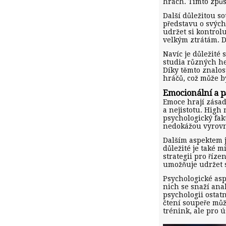
hrách. Tímto způs
Další důležitou so
představu o svých
udržet si kontrol
velkým ztrátám. 
Navíc je důležité
studia různých he
Díky těmto znalos
hráčů, což může b
Emocionální a p
Emoce hrají zásadn
a nejistotu. High 
psychologický fakt
nedokážou vyrovna
Dalším aspektem j
důležité je také m
strategii pro říze
umožňuje udržet s
Psychologické asp
nich se snaží ana
psychologii ostat
čtení soupeře můž
trénink, ale pro ú