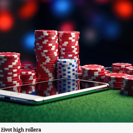
život high rollera