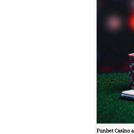
Funbet Casino a 