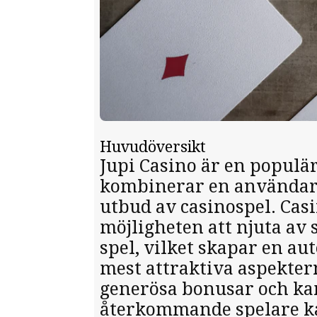
Huvudöversikt
Jupi Casino är en populä
kombinerar en användarv
utbud av casinospel. Cas
möjligheten att njuta av s
spel, vilket skapar en au
mest attraktiva aspektern
generösa bonusar och ka
återkommande spelare k