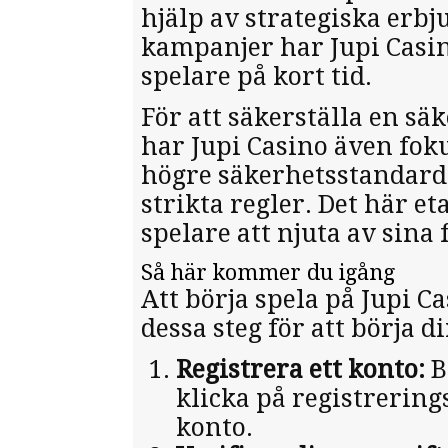
hjälp av strategiska er
kampanjer har Jupi Casin
spelare på kort tid.
För att säkerställa en sä
har Jupi Casino även fok
högre säkerhetsstandarde
strikta regler. Det här et
spelare att njuta av sina 
Så här kommer du igång
Att börja spela på Jupi Ca
dessa steg för att börja d
Registrera ett konto:
B
klicka på registrering
konto.