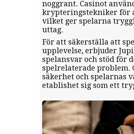
noggrant. Casinot anvä
krypteringstekniker för a
vilket ger spelarna trygg
uttag.
För att säkerställa att sp
upplevelse, erbjuder Jupi
spelansvar och stöd för 
spelrelaterade problem. 
säkerhet och spelarnas v
etablishet sig som ett tr