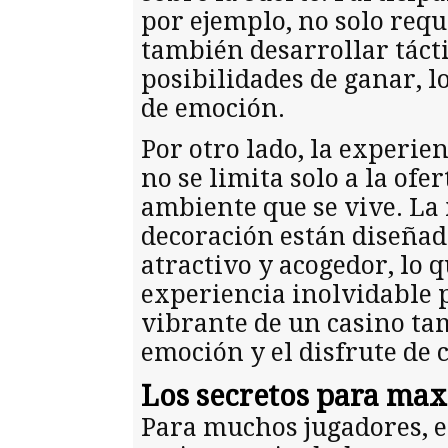
por ejemplo, no solo requ
también desarrollar táct
posibilidades de ganar, l
de emoción.
Por otro lado, la experien
no se limita solo a la ofe
ambiente que se vive. La 
decoración están diseñad
atractivo y acogedor, lo 
experiencia inolvidable 
vibrante de un casino ta
emoción y el disfrute de 
Los secretos para max
Para muchos jugadores, el