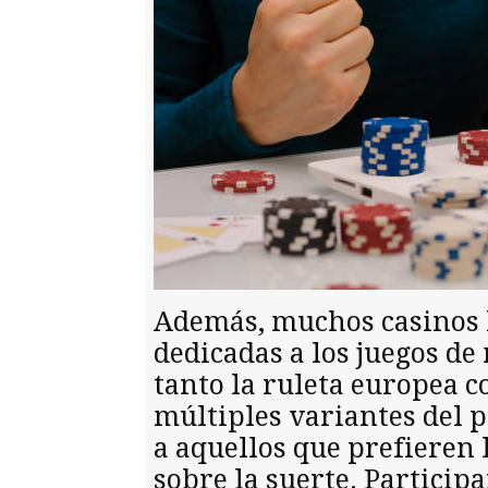
Además, muchos casinos l
dedicadas a los juegos d
tanto la ruleta europea 
múltiples variantes del p
a aquellos que prefieren l
sobre la suerte. Particip