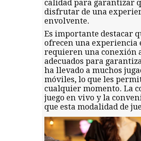
calidad para garantizar 
disfrutar de una experien
envolvente.
Es importante destacar q
ofrecen una experiencia
requieren una conexión a 
adecuados para garantiza
ha llevado a muchos juga
móviles, lo que les permi
cualquier momento. La c
juego en vivo y la conven
que esta modalidad de ju