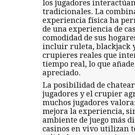
los jugadores interactúan
tradicionales. La combin
experiencia física ha per
de una experiencia de cas
comodidad de sus hogares
incluir ruleta, blackjack 
crupieres reales que inte
tiempo real, lo que añad
apreciado.
La posibilidad de chatea
jugadores y el crupier ag
muchos jugadores valoran
mejora la experiencia, s
ambiente de juego más di
casinos en vivo utilizan 