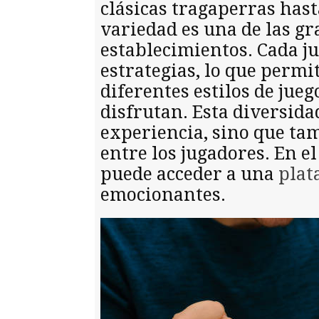
clásicas tragaperras hasta
variedad es una de las gr
establecimientos. Cada ju
estrategias, lo que permi
diferentes estilos de jue
disfrutan. Esta diversida
experiencia, sino que ta
entre los jugadores. En el
puede acceder a una
plat
emocionantes.