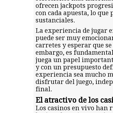
ofrecen jackpots progres
con cada apuesta, lo que
sustanciales.
La experiencia de jugar
puede ser muy emocionant
carretes y esperar que se
embargo, es fundamental 
juega un papel important
y con un presupuesto def
experiencia sea mucho má
disfrutar del juego, ind
final.
El atractivo de los ca
Los casinos en vivo han 