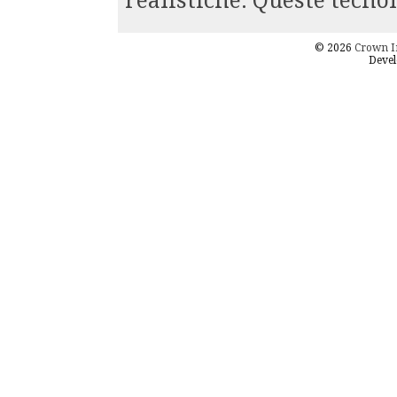
realistiche. Queste tecno
© 2026
Crown I
Devel